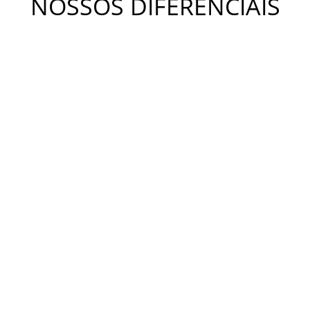
NOSSOS DIFERENCIAIS
METODOLOGIA KIDS
A metodologia Bateras Beat Kids busca desenvolver a
coordenação motora, a independência, o equilíbrio e a
criatividade. Estimula o desenvolvimento da concentração,