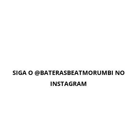
AULAS ON-LINE
Com acesso ilimitado à Plataforma Digital EAD, os alunos
podem estudar quando e onde quiserem. A Plataforma
Digital conta com Vídeo aulas, Play Alongs, Exercícios,
Material de apoio seguindo a metodologia das apostilas e
as Aulas On-Line com o professor no dia e horário da sua
aula.
SIGA O
@BATERASBEATMORUMBI
NO
INSTAGRAM