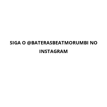
AULAS ON-LINE
Com acesso ilimitado à Plataforma Digital EAD, os alunos
podem estudar quando e onde quiserem. A Plataforma
Digital conta com Vídeo aulas, Play Alongs, Exercícios,
Material de apoio seguindo a metodologia das apostilas e
as Aulas On-Line com o professor no dia e horário da sua
aula.
SIGA O
@BATERASBEATMORUMBI
NO
INSTAGRAM