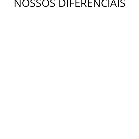
NOSSOS DIFERENCIAIS
METODOLOGIA KIDS
A metodologia Bateras Beat Kids busca desenvolver a
coordenação motora, a independência, o equilíbrio e a
criatividade. Estimula o desenvolvimento da concentração,