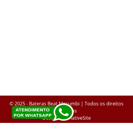
© 2025 - Bateras Beat Morumbi | Todos os direitos
reservados
.
Design by
CriativeSite