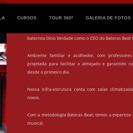
Aula de Guitarra no Shopping Bu
LA
CURSOS
TOUR 360º
GALERIA DE FOTOS
Desde 2018 trazendo o melhor ensino de música, com
baterista Dino Verdade como o CEO do Bateras Beat 
Ambiente familiar e acolhedor, com professores
projetada para facilitar o almejado e garantido c
desde o primeiro dia.
Nossa infra-estrutura conta com salas climatizad
novos.
Com a metodologia Bateras Beat, temos a expertise
musical.