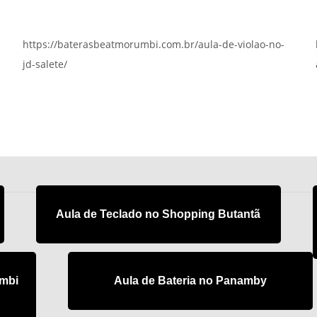
https://baterasbeatmorumbi.com.br/aula-de-violao-no-
jd-salete/
Aula de Teclado no Shopping Butantã
umbi
Aula de Bateria no Panamby