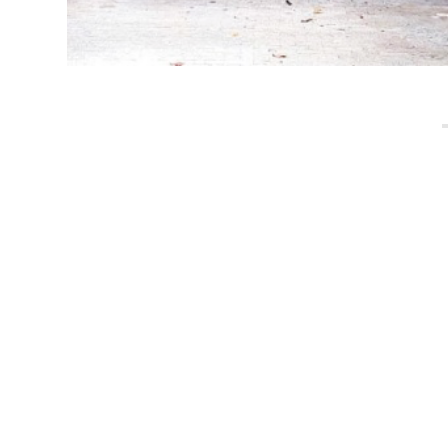
METODOLOGIA KIDS
AULAS IN
A metodologia Bateras Beat Kids busca
Todas as 