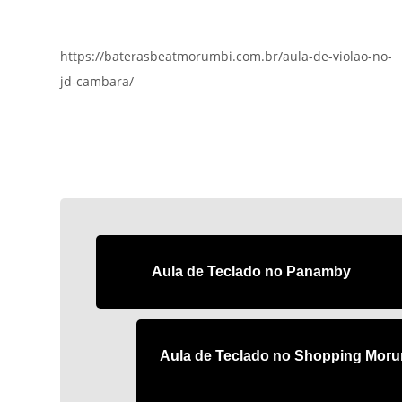
https://baterasbeatmorumbi.com.br/aula-de-violao-no-
jd-cambara/
Aula de Teclado no Panamby
Aula de Teclado no Shopping Mor