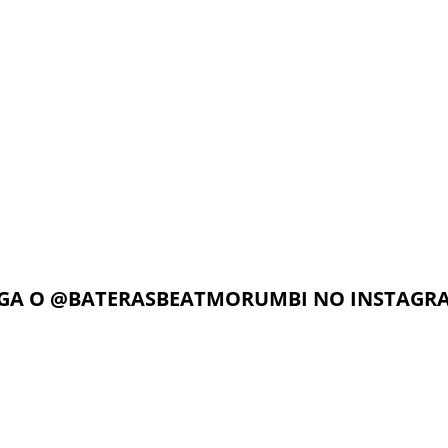
o nosso foco é voltado para as
Música da América Latina”.
sidades, dúvidas e
Beat Music School iniciou suas
imento do aluno. Dessa forma,
em 1992, tendo o baterista Di
zado é muito mais rápido
.
como o fundador. Atualme
marca conta com 45 unidades
unidades no Brasil, 08 na Itá
Angeles, 01 China. São quase 
mercado do ensino musical.
de música que mais cresce no B
IGA O
@BATERASBEATMORUMBI
NO INSTAGR