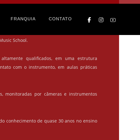
tantã – Bateras Beat Morumbi
FRANQUIA
CONTATO
 a experiência e metodologia, tendo o grande
Music School.
 altamente qualificados, em uma estrutura
ontato com o instrumento, em aulas práticas
as, monitoradas por câmeras e instrumentos
 do conhecimento de quase 30 anos no ensino