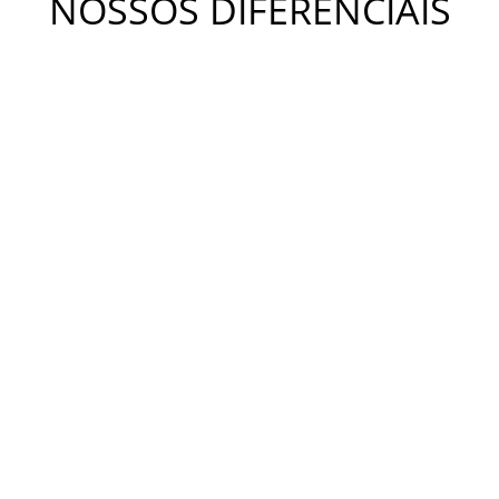
NOSSOS DIFERENCIAIS
METODOLOGIA KIDS
A metodologia Bateras Beat Kids busca desenvolver a
coordenação motora, a independência, o equilíbrio e a
criatividade. Estimula o desenvolvimento da concentração,