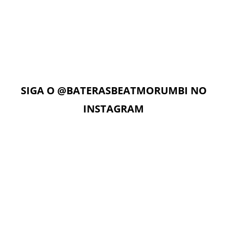
AULAS ON-LINE
Com acesso ilimitado à Plataforma Digital EAD, os alunos
podem estudar quando e onde quiserem. A Plataforma
Digital conta com Vídeo aulas, Play Alongs, Exercícios,
Material de apoio seguindo a metodologia das apostilas e
as Aulas On-Line com o professor no dia e horário da sua
aula.
SIGA O
@BATERASBEATMORUMBI
NO
INSTAGRAM