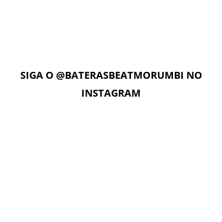
Com acesso ilimitado à Plataforma Digital EAD, os alunos
podem estudar quando e onde quiserem. A Plataforma
Digital conta com Vídeo aulas, Play Alongs, Exercícios,
Material de apoio seguindo a metodologia das apostilas e
as Aulas On-Line com o professor no dia e horário da sua
aula.
SIGA O
@BATERASBEATMORUMBI
NO
INSTAGRAM