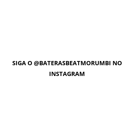
AULAS ON-LINE
Com acesso ilimitado à Plataforma Digital EAD, os alunos
podem estudar quando e onde quiserem. A Plataforma
Digital conta com Vídeo aulas, Play Alongs, Exercícios,
Material de apoio seguindo a metodologia das apostilas e
as Aulas On-Line com o professor no dia e horário da sua
aula.
SIGA O
@BATERASBEATMORUMBI
NO
INSTAGRAM