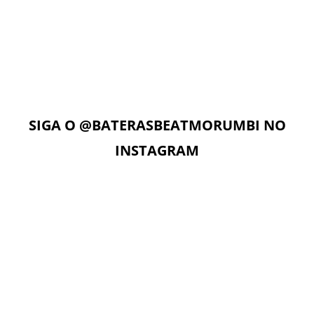
AULAS ON-LINE
Com acesso ilimitado à Plataforma Digital EAD, os alunos
podem estudar quando e onde quiserem. A Plataforma
Digital conta com Vídeo aulas, Play Alongs, Exercícios,
Material de apoio seguindo a metodologia das apostilas e
as Aulas On-Line com o professor no dia e horário da sua
aula.
SIGA O
@BATERASBEATMORUMBI
NO
INSTAGRAM