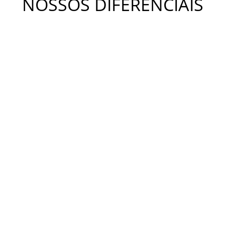
NOSSOS DIFERENCIAIS
METODOLOGIA KIDS
A metodologia Bateras Beat Kids busca desenvolver a
coordenação motora, a independência, o equilíbrio e a
criatividade. Estimula o desenvolvimento da concentração,