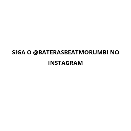
AULAS ON-LINE
Com acesso ilimitado à Plataforma Digital EAD, os alunos
podem estudar quando e onde quiserem. A Plataforma
Digital conta com Vídeo aulas, Play Alongs, Exercícios,
Material de apoio seguindo a metodologia das apostilas e
as Aulas On-Line com o professor no dia e horário da sua
aula.
SIGA O
@BATERASBEATMORUMBI
NO
INSTAGRAM