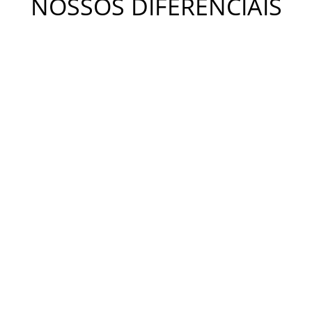
NOSSOS DIFERENCIAIS
METODOLOGIA KIDS
A metodologia Bateras Beat Kids busca desenvolver a
coordenação motora, a independência, o equilíbrio e a
criatividade. Estimula o desenvolvimento da concentração,