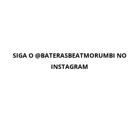
AULAS ON-LINE
Com acesso ilimitado à Plataforma Digital EAD, os alunos
podem estudar quando e onde quiserem. A Plataforma
Digital conta com Vídeo aulas, Play Alongs, Exercícios,
Material de apoio seguindo a metodologia das apostilas e
as Aulas On-Line com o professor no dia e horário da sua
aula.
SIGA O
@BATERASBEATMORUMBI
NO
INSTAGRAM