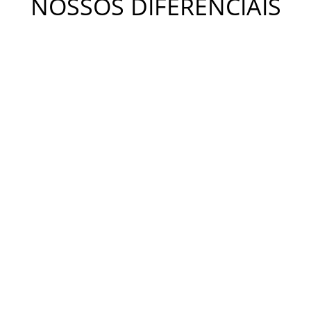
NOSSOS DIFERENCIAIS
METODOLOGIA KIDS
A metodologia Bateras Beat Kids busca desenvolver a
coordenação motora, a independência, o equilíbrio e a
criatividade. Estimula o desenvolvimento da concentração,