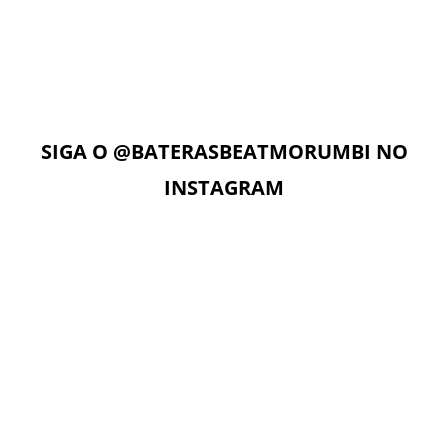
Com acesso ilimitado à Plataforma Digital EAD, os alunos
podem estudar quando e onde quiserem. A Plataforma
Digital conta com Vídeo aulas, Play Alongs, Exercícios,
Material de apoio seguindo a metodologia das apostilas e
as Aulas On-Line com o professor no dia e horário da sua
aula.
SIGA O
@BATERASBEATMORUMBI
NO
INSTAGRAM