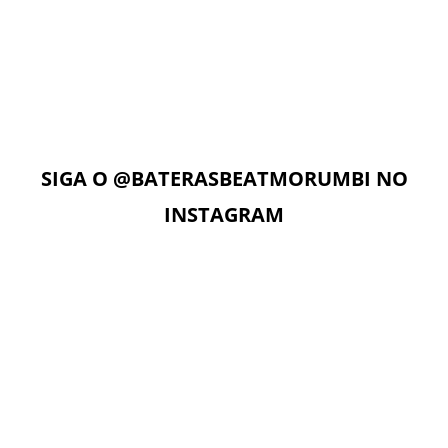
AULAS ON-LINE
Com acesso ilimitado à Plataforma Digital EAD, os alunos
podem estudar quando e onde quiserem. A Plataforma
Digital conta com Vídeo aulas, Play Alongs, Exercícios,
Material de apoio seguindo a metodologia das apostilas e
as Aulas On-Line com o professor no dia e horário da sua
aula.
SIGA O
@BATERASBEATMORUMBI
NO
INSTAGRAM