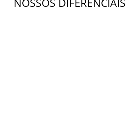
NOSSOS DIFERENCIAIS
METODOLOGIA KIDS
A metodologia Bateras Beat Kids busca desenvolver a
coordenação motora, a independência, o equilíbrio e a
criatividade. Estimula o desenvolvimento da concentração,