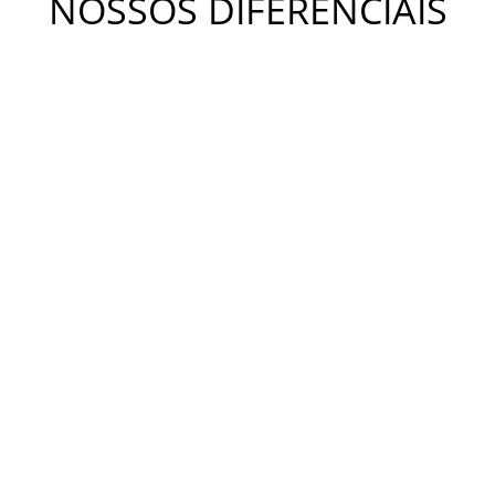
NOSSOS DIFERENCIAIS
METODOLOGIA KIDS
A metodologia Bateras Beat Kids busca desenvolver a
coordenação motora, a independência, o equilíbrio e a
criatividade. Estimula o desenvolvimento da concentração,