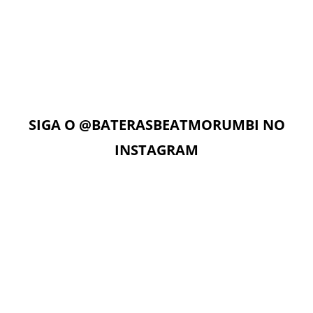
AULAS ON-LINE
Com acesso ilimitado à Plataforma Digital EAD, os alunos
podem estudar quando e onde quiserem. A Plataforma
Digital conta com Vídeo aulas, Play Alongs, Exercícios,
Material de apoio seguindo a metodologia das apostilas e
as Aulas On-Line com o professor no dia e horário da sua
aula.
SIGA O
@BATERASBEATMORUMBI
NO
INSTAGRAM