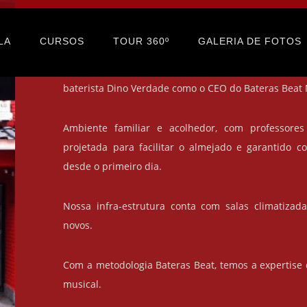
Escola de Canto no
LA
CURSOS
TOUR 360º
GALERIA DE FOTOS
Desde 2018 trazendo o melhor ensino de música, com
baterista Dino Verdade como o CEO do Bateras Beat 
Ambiente familiar e acolhedor, com professores
projetada para facilitar o almejado e garantido c
desde o primeiro dia.
Nossa infra-estrutura conta com salas climatizad
novos.
Com a metodologia Bateras Beat, temos a expertise
musical.