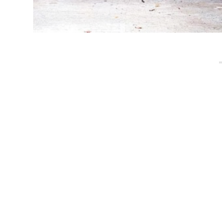
METODOLOGIA KIDS
AULAS IN
A metodologia Bateras Beat Kids busca
Todas as 