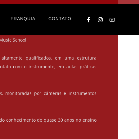
 Jardim Caboré
FRANQUIA
CONTATO
 a experiência e metodologia, tendo o grande
Music School.
 altamente qualificados, em uma estrutura
ontato com o instrumento, em aulas práticas
as, monitoradas por câmeras e instrumentos
 do conhecimento de quase 30 anos no ensino