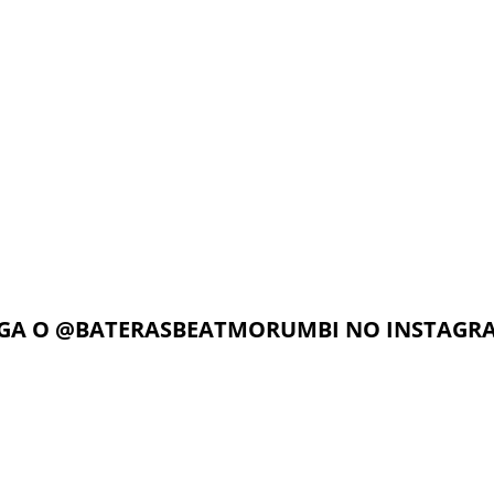
o nosso foco é voltado para as
Música da América Latina”.
sidades, dúvidas e
Beat Music School iniciou suas
imento do aluno. Dessa forma,
em 1992, tendo o baterista Di
zado é muito mais rápido
.
como o fundador. Atualme
marca conta com 45 unidades
unidades no Brasil, 08 na Itá
Angeles, 01 China. São quase 
mercado do ensino musical.
de música que mais cresce no B
IGA O
@BATERASBEATMORUMBI
NO INSTAGR