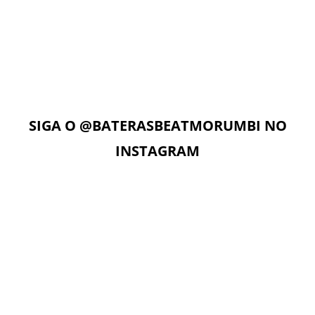
AULAS ON-LINE
Com acesso ilimitado à Plataforma Digital EAD, os alunos
podem estudar quando e onde quiserem. A Plataforma
Digital conta com Vídeo aulas, Play Alongs, Exercícios,
Material de apoio seguindo a metodologia das apostilas e
as Aulas On-Line com o professor no dia e horário da sua
aula.
SIGA O
@BATERASBEATMORUMBI
NO
INSTAGRAM