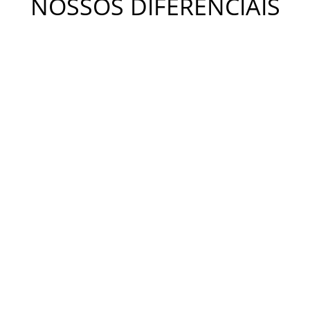
NOSSOS DIFERENCIAIS
METODOLOGIA KIDS
A metodologia Bateras Beat Kids busca desenvolver a
coordenação motora, a independência, o equilíbrio e a
criatividade. Estimula o desenvolvimento da concentração,