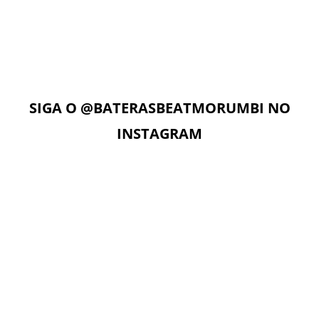
Com acesso ilimitado à Plataforma Digital EAD, os alunos
podem estudar quando e onde quiserem. A Plataforma
Digital conta com Vídeo aulas, Play Alongs, Exercícios,
Material de apoio seguindo a metodologia das apostilas e
as Aulas On-Line com o professor no dia e horário da sua
aula.
SIGA O
@BATERASBEATMORUMBI
NO
INSTAGRAM