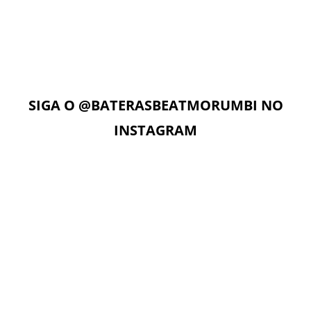
Com acesso ilimitado à Plataforma Digital EAD, os alunos
podem estudar quando e onde quiserem. A Plataforma
Digital conta com Vídeo aulas, Play Alongs, Exercícios,
Material de apoio seguindo a metodologia das apostilas e
as Aulas On-Line com o professor no dia e horário da sua
aula.
SIGA O
@BATERASBEATMORUMBI
NO
INSTAGRAM