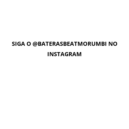
Com acesso ilimitado à Plataforma Digital EAD, os alunos
podem estudar quando e onde quiserem. A Plataforma
Digital conta com Vídeo aulas, Play Alongs, Exercícios,
Material de apoio seguindo a metodologia das apostilas e
as Aulas On-Line com o professor no dia e horário da sua
aula.
SIGA O
@BATERASBEATMORUMBI
NO
INSTAGRAM