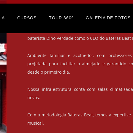
Aula de Teclado no Portal do Mo
LA
CURSOS
TOUR 360º
GALERIA DE FOTOS
Desde 2018 trazendo o melhor ensino de música, com
baterista Dino Verdade como o CEO do Bateras Beat 
Ambiente familiar e acolhedor, com professores
projetada para facilitar o almejado e garantido c
desde o primeiro dia.
Nossa infra-estrutura conta com salas climatizad
novos.
Com a metodologia Bateras Beat, temos a expertise
musical.