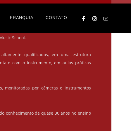
rumbi – Bateras Beat Morumbi
FRANQUIA
CONTATO
 a experiência e metodologia, tendo o grande
Music School.
 altamente qualificados, em uma estrutura
ontato com o instrumento, em aulas práticas
as, monitoradas por câmeras e instrumentos
 do conhecimento de quase 30 anos no ensino