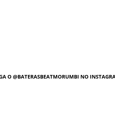
o nosso foco é voltado para as
Música da América Latina”.
sidades, dúvidas e
Beat Music School iniciou suas
imento do aluno. Dessa forma,
em 1992, tendo o baterista Di
zado é muito mais rápido
.
como o fundador. Atualme
marca conta com 45 unidades
unidades no Brasil, 08 na Itá
Angeles, 01 China. São quase 
mercado do ensino musical.
de música que mais cresce no B
IGA O
@BATERASBEATMORUMBI
NO INSTAGR