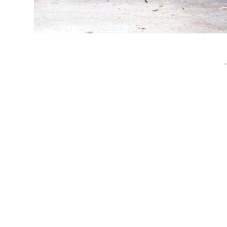
METODOLOGIA KIDS
AULAS IN
A metodologia Bateras Beat Kids busca
Todas as 