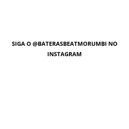
Com acesso ilimitado à Plataforma Digital EAD, os alunos
podem estudar quando e onde quiserem. A Plataforma
Digital conta com Vídeo aulas, Play Alongs, Exercícios,
Material de apoio seguindo a metodologia das apostilas e
as Aulas On-Line com o professor no dia e horário da sua
aula.
SIGA O
@BATERASBEATMORUMBI
NO
INSTAGRAM