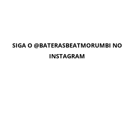
Com acesso ilimitado à Plataforma Digital EAD, os alunos
podem estudar quando e onde quiserem. A Plataforma
Digital conta com Vídeo aulas, Play Alongs, Exercícios,
Material de apoio seguindo a metodologia das apostilas e
as Aulas On-Line com o professor no dia e horário da sua
aula.
SIGA O
@BATERASBEATMORUMBI
NO
INSTAGRAM