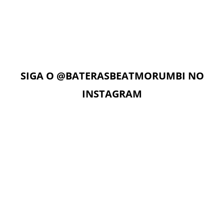
Com acesso ilimitado à Plataforma Digital EAD, os alunos
podem estudar quando e onde quiserem. A Plataforma
Digital conta com Vídeo aulas, Play Alongs, Exercícios,
Material de apoio seguindo a metodologia das apostilas e
as Aulas On-Line com o professor no dia e horário da sua
aula.
SIGA O
@BATERASBEATMORUMBI
NO
INSTAGRAM