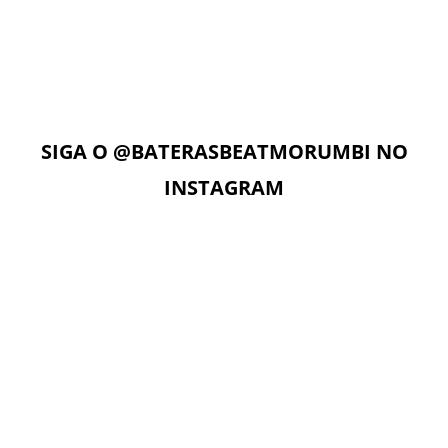
Com acesso ilimitado à Plataforma Digital EAD, os alunos
podem estudar quando e onde quiserem. A Plataforma
Digital conta com Vídeo aulas, Play Alongs, Exercícios,
Material de apoio seguindo a metodologia das apostilas e
as Aulas On-Line com o professor no dia e horário da sua
aula.
SIGA O
@BATERASBEATMORUMBI
NO
INSTAGRAM