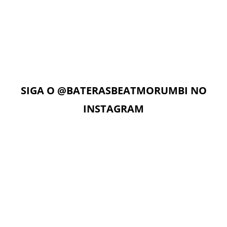
AULAS ON-LINE
Com acesso ilimitado à Plataforma Digital EAD, os alunos
podem estudar quando e onde quiserem. A Plataforma
Digital conta com Vídeo aulas, Play Alongs, Exercícios,
Material de apoio seguindo a metodologia das apostilas e
as Aulas On-Line com o professor no dia e horário da sua
aula.
SIGA O
@BATERASBEATMORUMBI
NO
INSTAGRAM