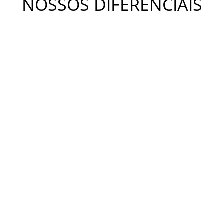
NOSSOS DIFERENCIAIS
METODOLOGIA KIDS
A metodologia Bateras Beat Kids busca desenvolver a
coordenação motora, a independência, o equilíbrio e a
criatividade. Estimula o desenvolvimento da concentração,