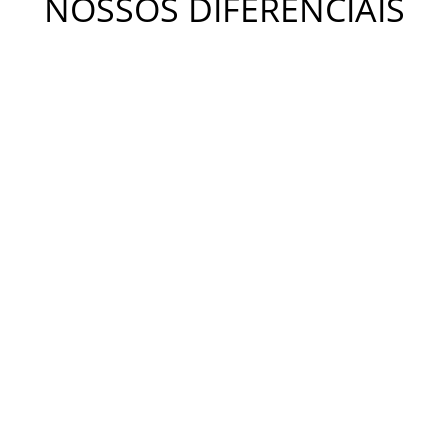
NOSSOS DIFERENCIAIS
METODOLOGIA KIDS
A metodologia Bateras Beat Kids busca desenvolver a
coordenação motora, a independência, o equilíbrio e a
criatividade. Estimula o desenvolvimento da concentração,