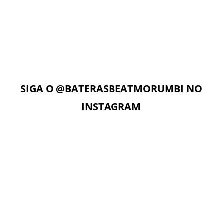
AULAS ON-LINE
Com acesso ilimitado à Plataforma Digital EAD, os alunos
podem estudar quando e onde quiserem. A Plataforma
Digital conta com Vídeo aulas, Play Alongs, Exercícios,
Material de apoio seguindo a metodologia das apostilas e
as Aulas On-Line com o professor no dia e horário da sua
aula.
SIGA O
@BATERASBEATMORUMBI
NO
INSTAGRAM