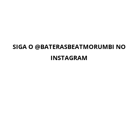
Com acesso ilimitado à Plataforma Digital EAD, os alunos
podem estudar quando e onde quiserem. A Plataforma
Digital conta com Vídeo aulas, Play Alongs, Exercícios,
Material de apoio seguindo a metodologia das apostilas e
as Aulas On-Line com o professor no dia e horário da sua
aula.
SIGA O
@BATERASBEATMORUMBI
NO
INSTAGRAM